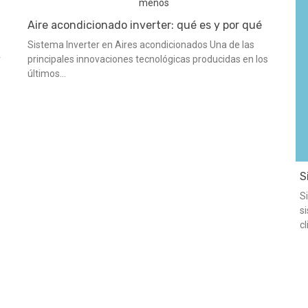
Aire acondicionado inverter: qué es y por qué
consume menos
Sistema Inverter en Aires acondicionados Una de las
r
principales innovaciones tecnológicas producidas en los
últimos...
S
e
S
s
c