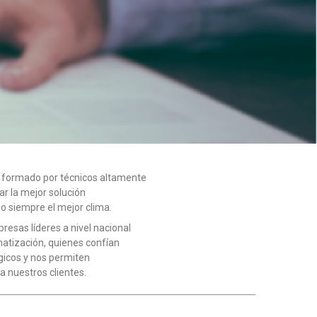
á formado por técnicos alta­mente
r la mejor solución
o siempre el mejor clima.
esas líderes a nivel nacio­nal
matización, quienes con­fían
gicos y nos permiten
a nuestros clientes.