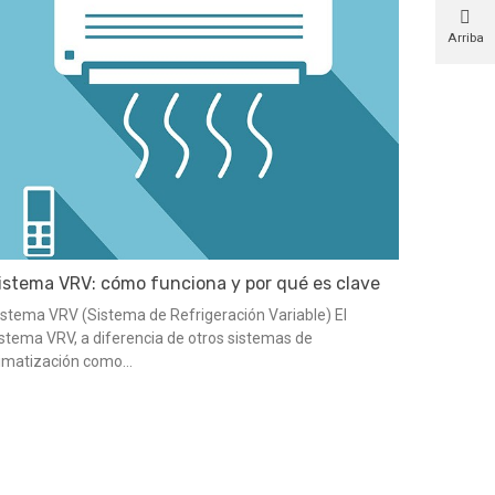
Arriba
istema VRV: cómo funciona y por qué es clave
n grandes instalaciones
istema VRV (Sistema de Refrigeración Variable) El
istema VRV, a diferencia de otros sistemas de
limatización como...